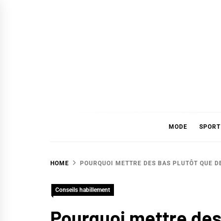
Skip
to
content
GUID
TENDANCES MODE, CONSEILS HABILLEME
MODE
SPORT
HOME
POURQUOI METTRE DES BAS PLUTÔT QUE D
Conseils habillement
Pourquoi mettre des 