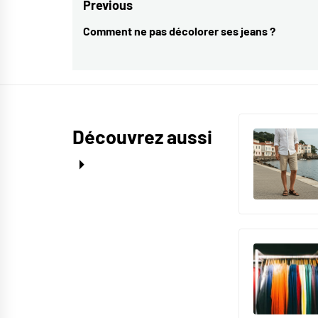
Navigation
Previous
de
Comment ne pas décolorer ses jeans ?
Previous
l’article
post:
Découvrez aussi